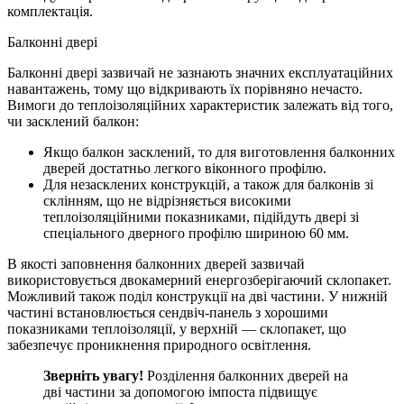
комплектація.
Балконні двері
Балконні двері зазвичай не зазнають значних експлуатаційних
навантажень, тому що відкривають їх порівняно нечасто.
Вимоги до теплоізоляційних характеристик залежать від того,
чи засклений балкон:
Якщо балкон засклений, то для виготовлення балконних
дверей достатньо легкого віконного профілю.
Для незасклених конструкцій, а також для балконів зі
склінням, що не відрізняється високими
теплоізоляційними показниками, підійдуть двері зі
спеціального дверного профілю шириною 60 мм.
В якості заповнення балконних дверей зазвичай
використовується двокамерний енергозберігаючий склопакет.
Можливий також поділ конструкції на дві частини. У нижній
частині встановлюється сендвіч-панель з хорошими
показниками теплоізоляції, у верхній — склопакет, що
забезпечує проникнення природного освітлення.
Зверніть увагу!
Розділення балконних дверей на
дві частини за допомогою імпоста підвищує