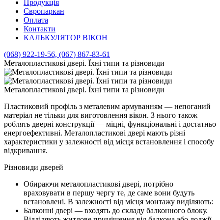
Продукція
Європаркан
Оплата
Контакти
КАЛЬКУЛЯТОР ВІКОН
(068) 922-19-56, (067) 867-83-61
Металопластикові двері. Їхні типи та різновиди
Металопластикові двері. Їхні типи та різновиди
Пластиковий профіль з металевим армуванням — непоганий
матеріал не тільки для виготовлення вікон. З нього також
роблять дверні конструкції — міцні, функціональні і достатньо
енергоефективні. Металопластикові двері мають різні
характеристики у залежності від місця встановлення і способу
відкривання.
Різновиди дверей
Обираючи металопластикові двері, потрібно
враховувати в першу чергу те, де саме вони будуть
встановлені. В залежності від місця монтажу виділяють:
Балконні двері — входять до складу балконного блоку.
Відділяють житлове приміщення від балкона або лоджії.