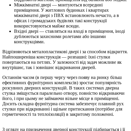
Міжкімнатні двері — монтуються всередині
приміщення. У житлових будинках і квартирах
міжкімнатні двері з ПВХ встановлюють нечасто, а в
офісах і громадських будівлях такі конструкції
використовуються майже всюди.
Вхідні двері — ставляться на вході в приміщення, іноді
дублюються захисними ролетами або іншими
конструкціями.
Відрізняються металопластикові двері і за способом відкриття.
Найпоширеніша конструкція — розпашні: їхні стулки
повертаються на петлях. У залежності від задач можливе як
внутрішнє, так і зовнішнє відкривання дверей.
Останнім часом (в першу чергу через появу на ринку більш
ефективних фурнітурних комплексів) зростає популярність
розсувних дверних конструкцій. В таких системах дверна
стулка зміщується паралельно отвору, повністю відкриваючи
його, і при цьому не займаючи вільне місце в приміщенні.
Досить складна фурнітурна система забезпечує плавний рух
стулки при відкриванні і щільне притискання (потрібне для
герметичності та теплоізоляції) в закритому положенні.
З огляду на призначення дверної конструкції підбирається і її