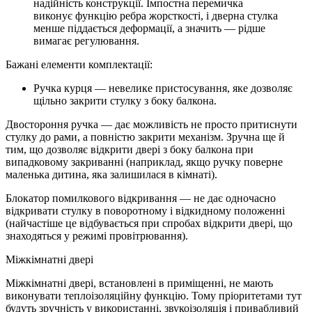
надійність конструкції. Імпостна перемичка
виконує функцію ребра жорсткості, і дверна стулка
менше піддається деформації, а значить — рідше
вимагає регулювання.
Бажані елементи комплектації:
Ручка курця — невелике пристосування, яке дозволяє
щільно закрити стулку з боку балкона.
Двостороння ручка — дає можливість не просто притиснути
стулку до рами, а повністю закрити механізм. Зручна ще й
тим, що дозволяє відкрити двері з боку балкона при
випадковому закриванні (наприклад, якщо ручку поверне
маленька дитина, яка залишилася в кімнаті).
Блокатор помилкового відкривання — не дає одночасно
відкривати стулку в поворотному і відкидному положенні
(найчастіше це відбувається при спробах відкрити двері, що
знаходяться у режимі провітрювання).
Міжкімнатні двері
Міжкімнатні двері, встановлені ​​в приміщенні, не мають
виконувати теплоізоляційну функцію. Тому пріоритетами тут
будуть зручність у використанні, звукоізоляція і привабливий