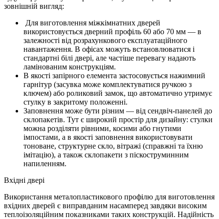
зовнішній вигляд:
Для виготовлення міжкімнатних дверей
використовується дверний профіль 60 або 70 мм — в
залежності від розрахункового експлуатаційного
навантаження. В офісах можуть встановлюватися і
стандартні білі двері, але частіше перевагу надають
ламінованим конструкціям.
В якості запірного елемента застосовується нажимний
гарнітур (засувка може комплектуватися ручкою з
ключем) або роликовий замок, що автоматично утримує
стулку в закритому положенні.
Заповнення може бути різним — від сендвіч-панелей до
склопакетів. Тут є широкий простір для дизайну: стулки
можна розділяти рівними, косими або гнутими
імпостами, а в якості заповнення використовувати
тоноване, структурне скло, вітражі (справжні та їхню
імітацію), а також склопакети з піскоструминним
напиленням.
Вхідні двері
Використання металопластикового профілю для виготовлення
вхідних дверей є виправданим насамперед завдяки високим
теплоізоляційним показниками таких конструкцій. Надійність