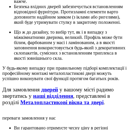
важче.
Безпека вхідних дверей забезпечується встановленням
відповідної фурнітури. Протизламні елементи варто
доповнити надійним замком (з іклами або ригелями),
який буде утримувати стулку в закритому положенні.
Що ж до дизайну, то вибір тут, як і в випадку з
міжкімнатними дверима, великий. Профіль може бути
білим, фарбованим у масі і ламінованим, а в якості
заповнення використовується будь-який з декоративних
склопакетів, сумісних з встановленням триплекса в
якості зовнішнього скла.
У будь-якому випадку при правильному підборі комплектації і
професійному монтажі металопластикові двері можуть
успішно виконувати свої функції протягом багатьох років.
Для замовлення
дверей
у вашому місті радимо
звертатись у
наші відділення
, представлені в
розділі
Металопластикові вікна та двері
.
переваги замовлення у нас
Ви гарантовано отримуєте чесну ціну в регіоні