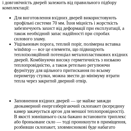
і довговічність дверей залежить від правильного підбору
комплектації:
Для виготовлення вхідних дверей використовують
профільні системи 70 мм. Їхня міцність і жорсткість
забезпечують захист від деформації при експлуатації, а
також необхідний запас надійності при спробах
силового зламу.
Ущільнювач порога, теплий поріг, полімерна вставка
windstop — все це елементи, що підвищують
теплоізоляційний потенціал металопластикових вхідних
дверей. Комбінуючи високу герметичність з низькою
теплопровідністю, а також ретельно регулюючи
фурнітуру для щільного притискання по всьому
периметру стулки, можна звести до мінімуму втрати
тепла через закритий дверний отвір.
Заповнення вхідних дверей — це майже завжди
двокамерний енергозберігаючий склопакет (всередину
камер закачується аргон для меншої теплопровідності).
В якості зовнішнього скла бажано встановити триплекс
або броньоване скло — тоді проникнути в приміщення,
розбивши склопакет, зловмисникові буде набагато